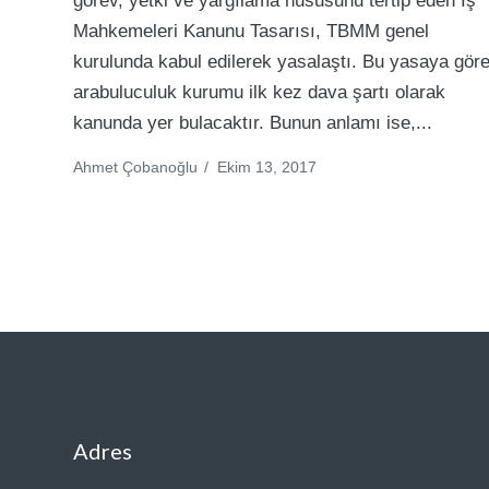
görev, yetki ve yargılama hususunu tertip eden İş
Mahkemeleri Kanunu Tasarısı, TBMM genel
kurulunda kabul edilerek yasalaştı. Bu yasaya göre
arabuluculuk kurumu ilk kez dava şartı olarak
kanunda yer bulacaktır. Bunun anlamı ise,...
Ahmet Çobanoğlu
/
Ekim 13, 2017
Adres