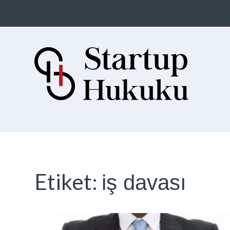
Startup Hukuku
Startuplar için Hukuk, Hukukçular
için Startuplar
Etiket:
iş davası