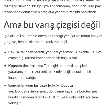
tasarımını Sanayi ve Teknoloji Bakanlığı’na bırakıyor. Amaç net:
rozetli girişimlerin, bir flip-up’a zorlanmadan, doğrudan Türk pay
tablosunda dönüşebilen araçlarla yatırım almasını sağlamak.
Ama bu varış çizgisi değil
İşte dikkatli okumanın önem kazandığı yer. Bu bir imkân tanıyan
çerçeve, henüz işler bir mekanizma değil:
Eski kurallar kapatıldı, yenileri yazılmadı.
Bakanlık usul ve
esasları çıkarana kadar ortada bir boşluk var.
Kapsam dar.
Yalnızca Teknogirişim rozeti sahipleri
yararlanıyor — rozet artık bir kimlik değil, sessizce bir
finansman varlığı.
Konuşulmayan bir ceza hukuku boyutu
var.
Dönüştürülebilir araç, dönüşene kadar bir borçtur; net
kurallar olmadan tefecilik (TCK m. 241) dahil ciddi sorulara
yaklaşır.