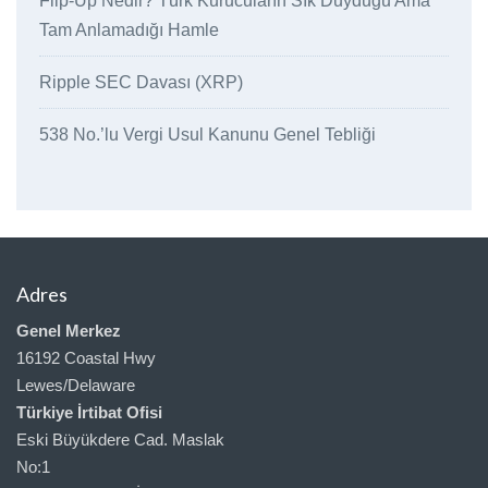
Flip-Up Nedir? Türk Kurucuların Sık Duyduğu Ama
Tam Anlamadığı Hamle
Ripple SEC Davası (XRP)
538 No.’lu Vergi Usul Kanunu Genel Tebliği
Adres
Genel Merkez
16192 Coastal Hwy
Lewes/Delaware
Türkiye İrtibat Ofisi
Eski Büyükdere Cad. Maslak
No:1