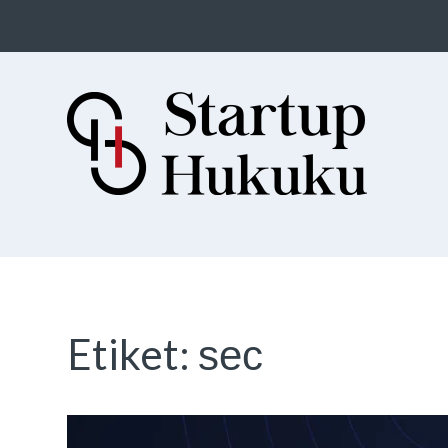
Startup Hukuku
Startuplar için Hukuk, Hukukçular
için Startuplar
Etiket:
sec