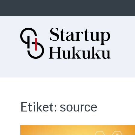
Startup Hukuku
Startuplar için Hukuk, Hukukçular
için Startuplar
Etiket:
source