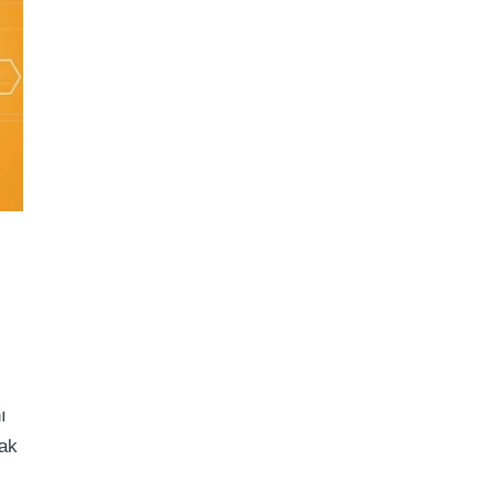
ı
cak