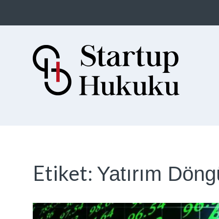
Startup Hukuku
Startuplar için Hukuk, Hukukçular
için Startuplar
Etiket:
Yatırım Döng