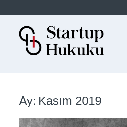
Startup Hukuku
Startuplar için Hukuk, Hukukçular
için Startuplar
Ay:
Kasım 2019