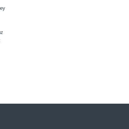
şey
uz
z