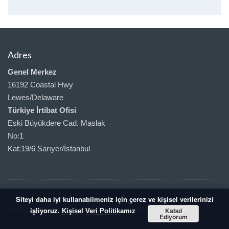
Adres
Genel Merkez
16192 Coastal Hwy
Lewes/Delaware
Türkiye İrtibat Ofisi
Eski Büyükdere Cad. Maslak
No:1
Kat:19/6 Sarıyer/İstanbul
Siteyi daha iyi kullanabilmeniz için çerez ve kişisel verilerinizi
Startup Hukuku 2018 | Her hakkı saklıdır.
işliyoruz.
Kabul
Kişisel Veri Politikamız
Ediyorum