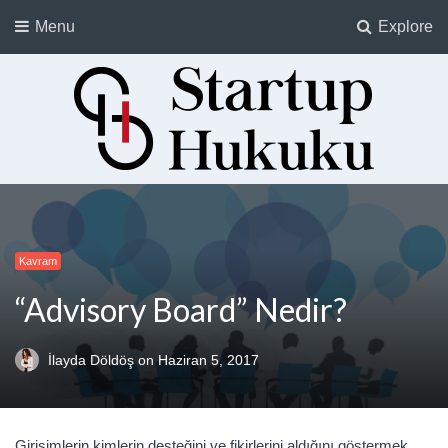
Menu
Explore
Startup Hukuku
Startuplar için Hukuk, Hukukçular için Startuplar
Kavram
“Advisory Board” Nedir?
İlayda Döldöş
on
Haziran 5, 2017
Girişimlerin kimlerin desteğini ve fikirlerini aldığını göstermek