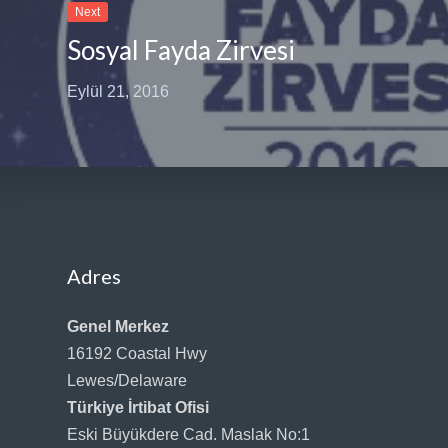
Next
Sosyal Fayda Zirvesi
Eylül 21, 2016
Adres
Genel Merkez
16192 Coastal Hwy
Lewes/Delaware
Türkiye İrtibat Ofisi
Eski Büyükdere Cad. Maslak No:1