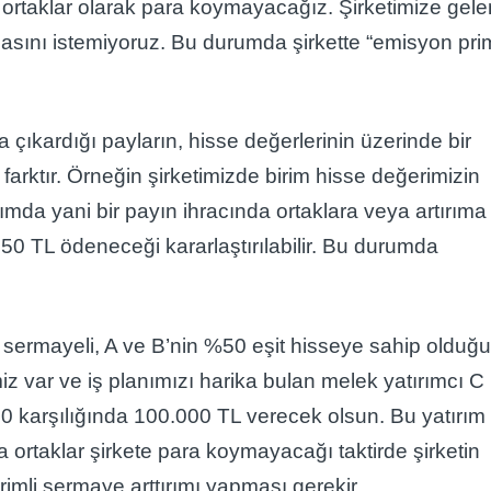
 ortaklar olarak para koymayacağız. Şirketimize gele
masını istemiyoruz. Bu durumda şirkette “emisyon prim
 çıkardığı payların, hisse değerlerinin üzerinde bir
arktır. Örneğin şirketimizde birim hisse değerimizin
ırımda yani bir payın ihracında ortaklara veya artırıma
 50 TL ödeneceği kararlaştırılabilir. Bu durumda
sermayeli, A ve B’nin %50 eşit hisseye sahip olduğ
imiz var ve iş planımızı harika bulan melek yatırımcı C
0 karşılığında 100.000 TL verecek olsun. Bu yatırım
ortaklar şirkete para koymayacağı taktirde şirketin
imli sermaye arttırımı yapması gerekir.