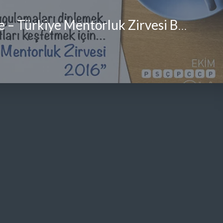
EMCC Türkiye – Türkiye Mentorluk Zirvesi Başvuruları Açıldı