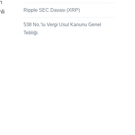
n
Ripple SEC Davası (XRP)
li
538 No.’lu Vergi Usul Kanunu Genel
Tebliği
u