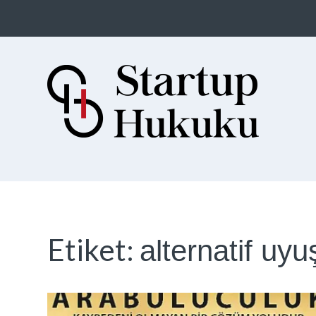
Startup Hukuku
Startuplar için Hukuk, Hukukçular
için Startuplar
Etiket:
alternatif u