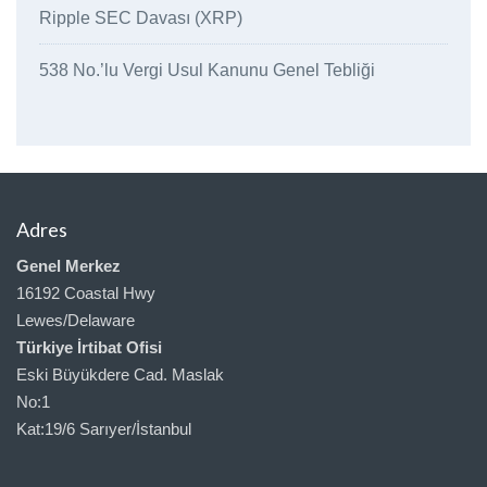
Ripple SEC Davası (XRP)
538 No.’lu Vergi Usul Kanunu Genel Tebliği
Adres
Genel Merkez
16192 Coastal Hwy
Lewes/Delaware
Türkiye İrtibat Ofisi
Eski Büyükdere Cad. Maslak
No:1
Kat:19/6 Sarıyer/İstanbul