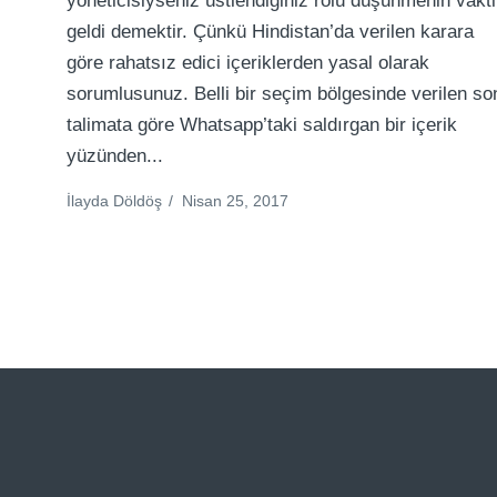
yöneticisiyseniz üstlendiğiniz rolü düşünmenin vakti
geldi demektir. Çünkü Hindistan’da verilen karara
göre rahatsız edici içeriklerden yasal olarak
sorumlusunuz. Belli bir seçim bölgesinde verilen so
talimata göre Whatsapp’taki saldırgan bir içerik
yüzünden...
İlayda Döldöş
/
Nisan 25, 2017