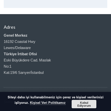
Adres
Genel Merkez
16192 Coastal Hwy
Lewes/Delaware
Türkiye İrtibat Ofisi
Eski Büyükdere Cad. Maslak
No:1
Kat:19/6 Sarıyer/İstanbul
Siteyi daha iyi kullanabilmeniz için çerez ve kişisel verilerinizi
Startup Hukuku 2018 | Her hakkı saklıdır.
işliyoruz.
Kabul
Kişisel Veri Politikamız
Ediyorum