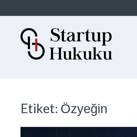
Startup Hukuku
Startuplar için Hukuk, Hukukçular
için Startuplar
Etiket:
Özyeğin