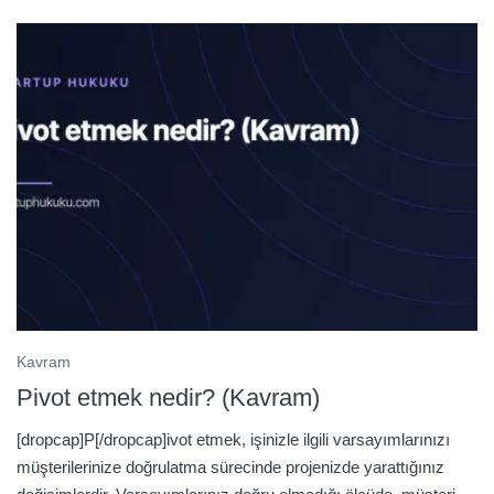
Kavram
Pivot etmek nedir? (Kavram)
[dropcap]P[/dropcap]ivot etmek, işinizle ilgili varsayımlarınızı
müşterilerinize doğrulatma sürecinde projenizde yarattığınız