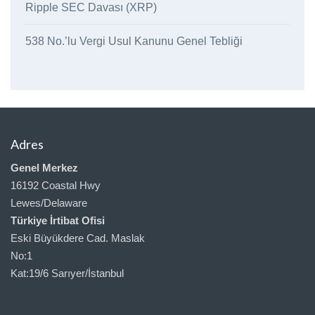
Ripple SEC Davası (XRP)
538 No.’lu Vergi Usul Kanunu Genel Tebliği
Adres
Genel Merkez
16192 Coastal Hwy
Lewes/Delaware
Türkiye İrtibat Ofisi
Eski Büyükdere Cad. Maslak
No:1
Kat:19/6 Sarıyer/İstanbul