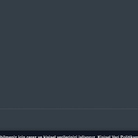
bilmeniz için çerez ve kişisel verilerinizi işliyoruz.
Kişisel Veri Politika