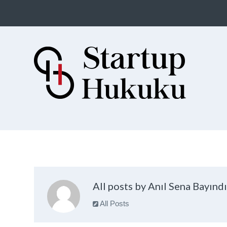
Startup Hukuku
Startuplar için Hukuk, Hukukçular
için Startuplar
All posts by Anıl Sena Bayındı
All Posts