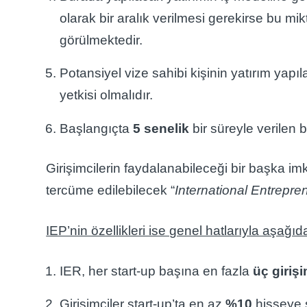
olarak bir aralık verilmesi gerekirse bu mi
görülmektedir.
Potansiyel vize sahibi kişinin yatırım yapı
yetkisi olmalıdır.
Başlangıçta
5 senelik
bir süreyle verilen 
Girişimcilerin faydalanabileceği bir başka i
tercüme edilebilecek “
International Entrepre
IEP’nin özellikleri ise genel hatlarıyla aşağıda
IER, her start-up başına en fazla
üç giriş
Girişimciler start-up’ta en az
%10
hisseye s