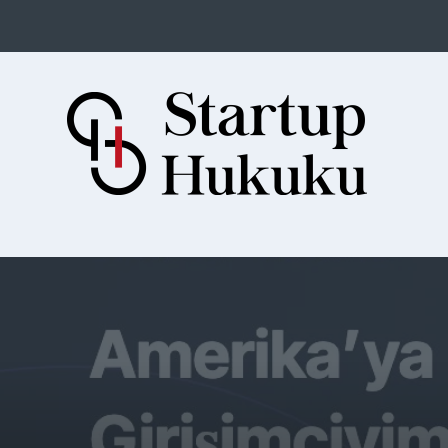
Startup Hukuku
Startuplar için Hukuk, Hukukçular
için Startuplar