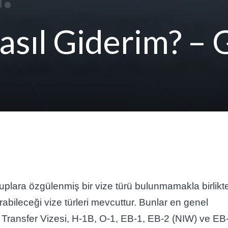
sıl Giderim? – G
lara özgülenmiş bir vize türü bulunmamakla birlikt
abileceği vize türleri mevcuttur. Bunlar en genel
çi Transfer Vizesi, H-1B, O-1, EB-1, EB-2 (NIW) ve EB