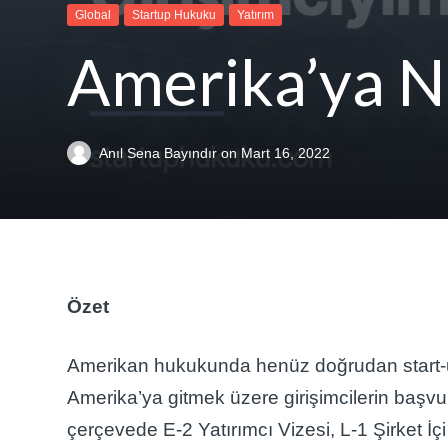
Global
Startup Hukuku
Yatırım
Amerika’ya Na
Anıl Sena Bayındır
on
Mart 16, 2022
Özet
Amerikan hukukunda henüz doğrudan start-up
Amerika’ya gitmek üzere girişimcilerin başvur
çerçevede E-2 Yatırımcı Vizesi, L-1 Şirket İ