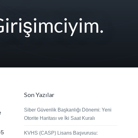
irişimciyim.
Son Yazılar
Siber Güvenlik Başkanlığı Dönemi: Yeni
e
Otorite Haritası ve İki Saat Kuralı
-5
KVHS (CASP) Lisans Başvurusu: