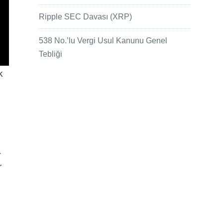
Ripple SEC Davası (XRP)
538 No.’lu Vergi Usul Kanunu Genel
Tebliği
k
a
r