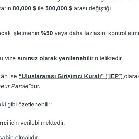
ktarın
80,000 $
ile
500,000 $
arası değiştiği
lacak işletmenin
%50
veya daha fazlasını kontrol etm
bu vize
sınırsız olarak yenilenebilir
niteliktedir.
mkân ise
“Uluslararası Girişimci Kuralı”
(“
IEP
”)
olara
neur Parole”
dur.
ki gibi özetlenebilir:
imci
için verilebilmektedir.
ahip olmalıdır.