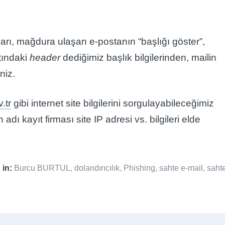
ları, mağdura ulaşan e-postanın “başlığı göster”,
tındaki
header
dediğimiz başlık bilgilerinden, mailin
niz.
.tr
gibi internet site bilgilerini sorgulayabileceğimiz
 adı kayıt firması site IP adresi vs. bilgileri elde
 in:
Burcu BURTUL
,
dolandırıcılık
,
Phishing
,
sahte e-mail
,
saht