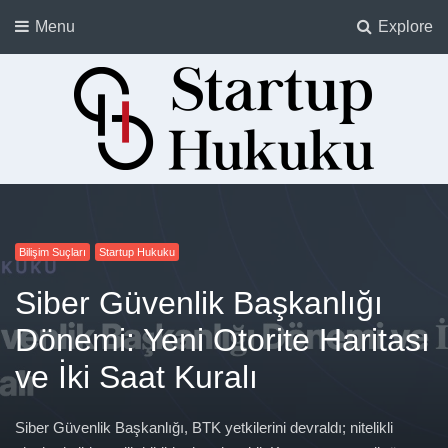
Menu
Explore
Startup Hukuku
Startuplar için Hukuk, Hukukçular için Startuplar
Bilişim Suçları
Blockchain
Kişisel Verilerin Korunması
E-Spor
Startup Hukuku
Startup Hukuku
Startup Hukuku
Startup Hukuku
Siber Güvenlik Başkanlığı
Dönemi: Yeni Otorite Haritası
ve İki Saat Kuralı
Siber Güvenlik Başkanlığı, BTK yetkilerini devraldı; nitelikli