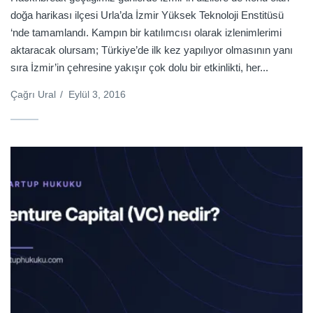
doğa harikası ilçesi Urla’da İzmir Yüksek Teknoloji Enstitüsü
‘nde tamamlandı. Kampın bir katılımcısı olarak izlenimlerimi
aktaracak olursam; Türkiye’de ilk kez yapılıyor olmasının yanı
sıra İzmir’in çehresine yakışır çok dolu bir etkinlikti, her...
Çağrı Ural
/
Eylül 3, 2016