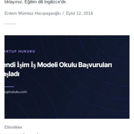
tıklayınız. Eğitim dili İngilizce’dir.
Erdem Mümtaz Hacıpaşaoğlu
/
Eylül 12, 2016
Etkinlikler