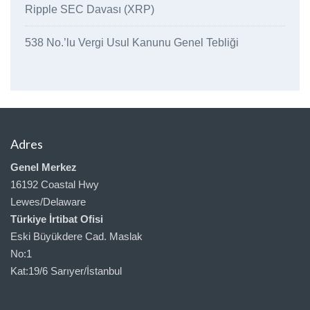
Ripple SEC Davası (XRP)
538 No.’lu Vergi Usul Kanunu Genel Tebliği
Adres
Genel Merkez
16192 Coastal Hwy
Lewes/Delaware
Türkiye İrtibat Ofisi
Eski Büyükdere Cad. Maslak
No:1
Kat:19/6 Sarıyer/İstanbul