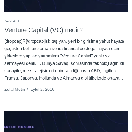
Kavram
Venture Capital (VC) nedir?
[dropcap]R[/dropcap]isk taşıyan, yeni bir girişime yahut hayata
geçtikten belli bir zaman sonra finansal desteğe ihtiyacı olan
şirketlere yapılan yatırımlara ‘’Venture Capital’’ yani risk
sermayesi denir. II. Dünya Savaşı sonrasında teknoloji ağırlıklı
sanayileşme stratejisinin benimsendiği başta ABD, İngiltere,
Fransa, Japonya, Hollanda ve Almanya gibi ülkelerde ortaya...
Zülal Metin
/
Eylül 2, 2016