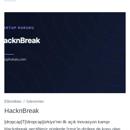
Etkinlikler
İzlenimler
HacknBreak
[dropcap]T[/dropcap]ürkiye’nin ilk açık inovasyon kampı
Hacknbreak geçtiğimiz günlerde İzmir’in dizilere de konu olan