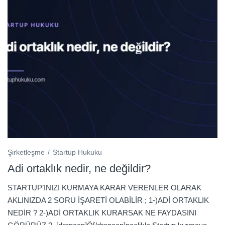
Şirketleşme
Startup Hukuku
Adi ortaklık nedir, ne değildir?
STARTUP’INIZI KURMAYA KARAR VERENLER OLARAK
AKLINIZDA 2 SORU İŞARETİ OLABİLİR ; 1-)ADİ ORTAKLIK
NEDİR ? 2-)ADİ ORTAKLIK KURARSAK NE FAYDASINI