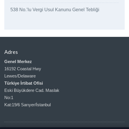
538 No.’lu Vergi Usul Kanunu Genel Tebliği
Adres
Genel Merkez
16192 Coastal Hwy
Lewes/Delaware
Türkiye İrtibat Ofisi
Eski Büyükdere Cad. Maslak
No:1
Kat:19/6 Sarıyer/İstanbul