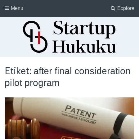
Menu
Explore
Startup Hukuku
Startuplar için Hukuk, Hukukçular için Startuplar
Etiket:
after final consideration
pilot program