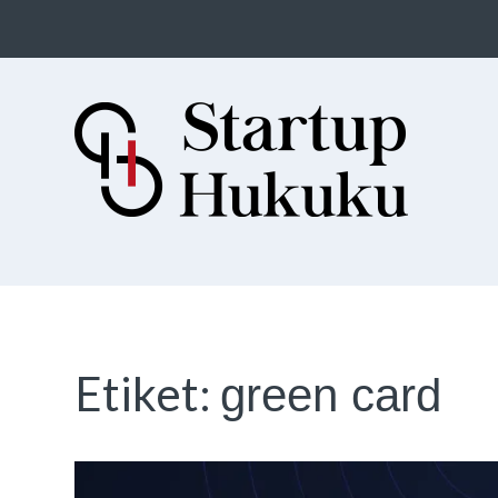
Startup Hukuku
Startuplar için Hukuk, Hukukçular
için Startuplar
Etiket:
green card