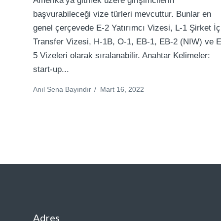
Amerika’ya gitmek üzere girişimcilerin
başvurabileceği vize türleri mevcuttur. Bunlar en
genel çerçevede E-2 Yatırımcı Vizesi, L-1 Şirket İç
Transfer Vizesi, H-1B, O-1, EB-1, EB-2 (NIW) ve 
5 Vizeleri olarak sıralanabilir. Anahtar Kelimeler:
start-up...
Anıl Sena Bayındır
/
Mart 16, 2022
Adres