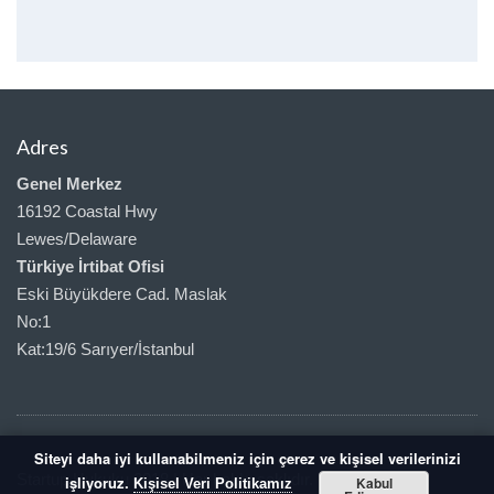
Adres
Genel Merkez
16192 Coastal Hwy
Lewes/Delaware
Türkiye İrtibat Ofisi
Eski Büyükdere Cad. Maslak
No:1
Kat:19/6 Sarıyer/İstanbul
Siteyi daha iyi kullanabilmeniz için çerez ve kişisel verilerinizi
Startup Hukuku 2018 | Her hakkı saklıdır.
işliyoruz.
Kabul
Kişisel Veri Politikamız