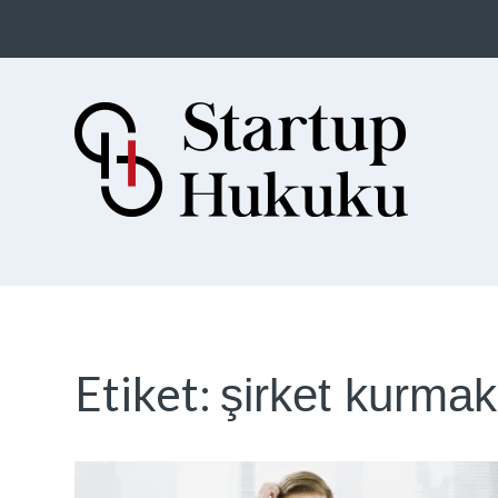
Startup Hukuku
Startuplar için Hukuk, Hukukçular
için Startuplar
Etiket:
şirket kurmak