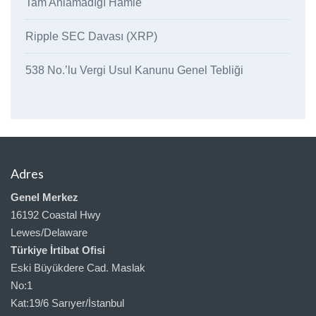
Tam Anlamadığı Hamle
Ripple SEC Davası (XRP)
538 No.’lu Vergi Usul Kanunu Genel Tebliği
Adres
Genel Merkez
16192 Coastal Hwy
Lewes/Delaware
Türkiye İrtibat Ofisi
Eski Büyükdere Cad. Maslak
No:1
Kat:19/6 Sarıyer/İstanbul