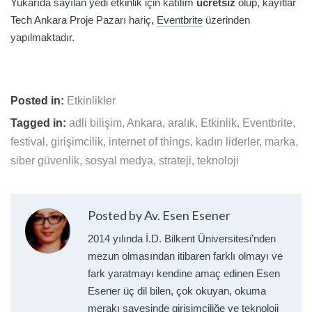
Yukarıda sayılan yedi etkinlik için katılım
ücretsiz
olup, kayıtlar
Tech Ankara Proje Pazarı hariç,
Eventbrite
üzerinden
yapılmaktadır.
Posted in:
Etkinlikler
Tagged in:
adli bilişim
,
Ankara
,
aralık
,
Etkinlik
,
Eventbrite
,
festival
,
girişimcilik
,
internet of things
,
kadın liderler
,
marka
,
siber güvenlik
,
sosyal medya
,
strateji
,
teknoloji
Posted by Av. Esen Esener
2014 yılında İ.D. Bilkent Üniversitesi’nden
mezun olmasından itibaren farklı olmayı ve
fark yaratmayı kendine amaç edinen Esen
Esener üç dil bilen, çok okuyan, okuma
merakı sayesinde girişimciliğe ve teknoloji