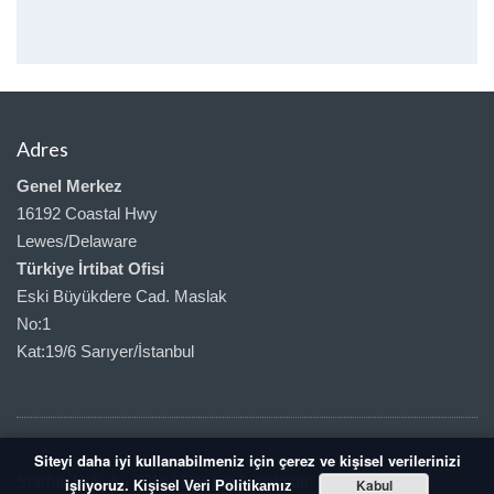
Adres
Genel Merkez
16192 Coastal Hwy
Lewes/Delaware
Türkiye İrtibat Ofisi
Eski Büyükdere Cad. Maslak
No:1
Kat:19/6 Sarıyer/İstanbul
Siteyi daha iyi kullanabilmeniz için çerez ve kişisel verilerinizi
Startup Hukuku 2018 | Her hakkı saklıdır.
işliyoruz.
Kabul
Kişisel Veri Politikamız