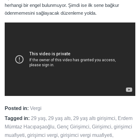
herhangi bir engel bulunmuyor. Şimdi ise ilk sene bağkur
ödenmemesini sağlayacak düzenleme yolda.
Posted in:
Vergi
Tagged in:
29 yaş
,
29 yaş altı
,
29 yaş altı girişimci
,
Erdem
Mümtaz Hacıpaşaoğlu
,
Genç Girişimci
,
Girişimci
,
girişimci
muafiyeti
,
girişimci vergi
,
girişimci vergi muafiyeti
,