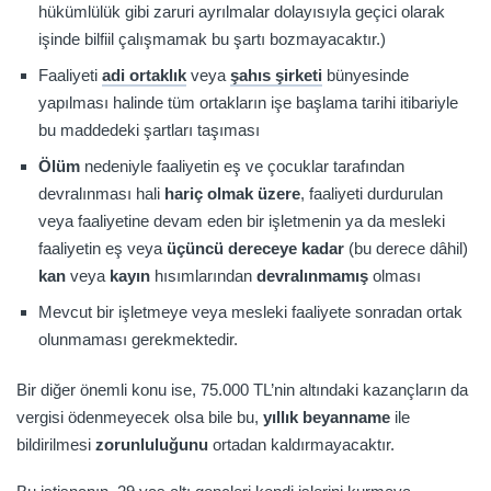
hükümlülük gibi zaruri ayrılmalar dolayısıyla geçici olarak
işinde bilfiil çalışmamak bu şartı bozmayacaktır.)
Faaliyeti
adi ortaklık
veya
şahıs şirketi
bünyesinde
yapılması halinde tüm ortakların işe başlama tarihi itibariyle
bu maddedeki şartları taşıması
Ölüm
nedeniyle faaliyetin eş ve çocuklar tarafından
devralınması hali
hariç olmak üzere
, faaliyeti durdurulan
veya faaliyetine devam eden bir işletmenin ya da mesleki
faaliyetin eş veya
üçüncü dereceye kadar
(bu derece dâhil)
kan
veya
kayın
hısımlarından
devralınmamış
olması
Mevcut bir işletmeye veya mesleki faaliyete sonradan ortak
olunmaması gerekmektedir.
Bir diğer önemli konu ise, 75.000 TL’nin altındaki kazançların da
vergisi ödenmeyecek olsa bile bu,
yıllık beyanname
ile
bildirilmesi
zorunluluğunu
ortadan kaldırmayacaktır.