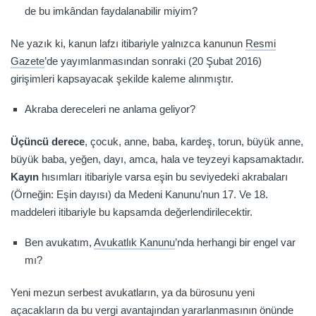
de bu imkândan faydalanabilir miyim?
Ne yazık ki, kanun lafzı itibariyle yalnızca kanunun
Resmi
Gazete
’de yayımlanmasından sonraki (20 Şubat 2016)
girişimleri kapsayacak şekilde kaleme alınmıştır.
Akraba dereceleri ne anlama geliyor?
Üçüncü derece
, çocuk, anne, baba, kardeş, torun, büyük anne,
büyük baba, yeğen, dayı, amca, hala ve teyzeyi kapsamaktadır.
Kayın
hısımları itibariyle varsa eşin bu seviyedeki akrabaları
(Örneğin: Eşin dayısı) da Medeni Kanunu’nun 17. Ve 18.
maddeleri itibariyle bu kapsamda değerlendirilecektir.
Ben avukatım,
Avukatlık Kanunu
’nda herhangi bir engel var
mı?
Yeni mezun serbest avukatların, ya da bürosunu yeni
açacakların da bu vergi avantajından yararlanmasının önünde