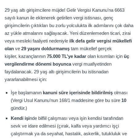
29 yaş altı girişimcilere müjde! Gelir Vergisi Kanunu’na 6663
sayılı kanun ile eklenerek getirilen vergi istisnası, genç
girişimcilerin çıktıkları bu zorlu yolculukta ilk adımlarını çok daha
az yükle atmalarını sağlayacak. Yeni düzenlemeden ticari, zirai
veya mesleki faaliyeti nedeniyle
ilk defa gelir vergisi mükellefi
olan
ve
29 yaşını doldurmamış
tam mükellef gerçek
kişiler, kazançlarının
75.000 TL’ye kadar
olan kısımları için
üç
vergilendirme dönemi boyunca
vergi muafiyetinden
faydalanacak. 29 yaş altı girişimcilerin bu istisnadan
yararlanabilmesi için:
İşe başlamanın
kanuni süre içerisinde bildirilmiş
olması
(Vergi Usul Kanunu’nun 168/1 maddesine göre bu süre
10
gündür.)
Kendi işi
nde bilfiil çalışması veya işin kendisi tarafından
sevk ve idare edilmesi (çırak, kalfa veya yardımcı işçi
çalıştırmak ya da seyahat, hastalık, askerlik, tutukluluk ve