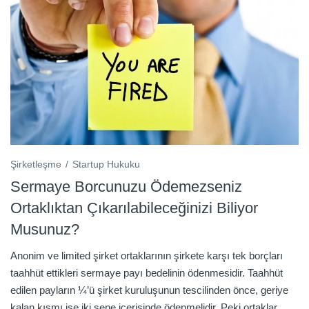
Şirketleşme
Startup Hukuku
Sermaye Borcunuzu Ödemezseniz
Ortaklıktan Çıkarılabileceğinizi Biliyor
Musunuz?
Anonim ve limited şirket ortaklarının şirkete karşı tek borçları
taahhüt ettikleri sermaye payı bedelinin ödenmesidir. Taahhüt
edilen payların ¼’ü şirket kuruluşunun tescilinden önce, geriye
kalan kısmı ise iki sene içerisinde ödenmelidir. Peki ortaklar