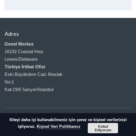
Adres
Genel Merkez
16192 Coastal Hwy
Lewes/Delaware
Türkiye İrtibat Ofisi
Eski Büyükdere Cad. Maslak
No:1
Kat:19/6 Sarıyer/İstanbul
Siteyi daha iyi kullanabilmeniz için çerez ve kişisel verilerinizi
Startup Hukuku 2018 | Her hakkı saklıdır.
işliyoruz.
Kabul
Kişisel Veri Politikamız
Ediyorum