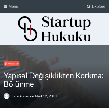
Menu
Explore
Startup Hukuku
Startuplar için Hukuk, Hukukçular için Startuplar
Şirketleşme
Yapısal Değişiklikten Korkma:
Bölünme
Esra Arslan
on
Mart 12, 2019