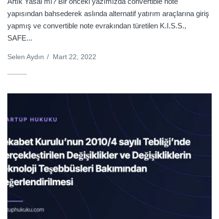
Artık Yasal mı? Bir önceki yazımızda convertible note
yapısından bahsederek aslında alternatif yatırım araçlarına giriş
yapmış ve convertible note evrakından türetilen K.I.S.S.,
SAFE...
Selen Aydın
/
Mart 22, 2022