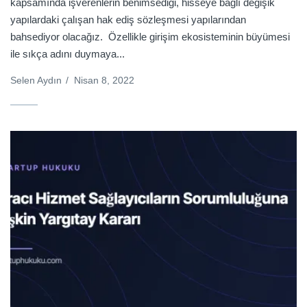
kapsamında işverenlerin benimsediği, hisseye bağlı değişik
yapılardaki çalışan hak ediş sözleşmesi yapılarından
bahsediyor olacağız. Özellikle girişim ekosisteminin büyümesi
ile sıkça adını duymaya...
Selen Aydın
/
Nisan 8, 2022