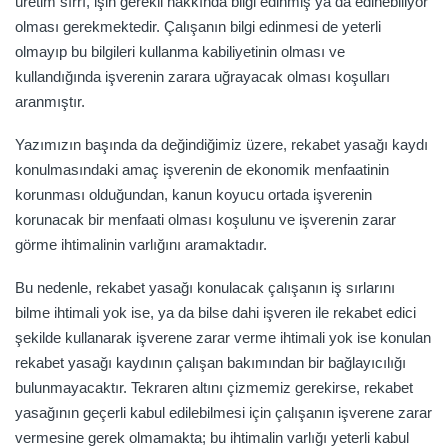
üretim sırrı, işin gerekli hakkında bilgi edinmiş ya da edinebiliyor
olması gerekmektedir. Çalışanın bilgi edinmesi de yeterli
olmayıp bu bilgileri kullanma kabiliyetinin olması ve
kullandığında işverenin zarara uğrayacak olması koşulları
aranmıştır.
Yazımızın başında da değindiğimiz üzere, rekabet yasağı kaydı
konulmasındaki amaç işverenin de ekonomik menfaatinin
korunması olduğundan, kanun koyucu ortada işverenin
korunacak bir menfaati olması koşulunu ve işverenin zarar
görme ihtimalinin varlığını aramaktadır.
Bu nedenle, rekabet yasağı konulacak çalışanın iş sırlarını
bilme ihtimali yok ise, ya da bilse dahi işveren ile rekabet edici
şekilde kullanarak işverene zarar verme ihtimali yok ise konulan
rekabet yasağı kaydının çalışan bakımından bir bağlayıcılığı
bulunmayacaktır. Tekraren altını çizmemiz gerekirse, rekabet
yasağının geçerli kabul edilebilmesi için çalışanın işverene zarar
vermesine gerek olmamakta; bu ihtimalin varlığı yeterli kabul