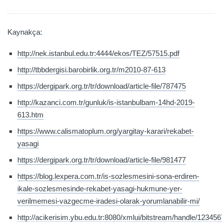
Kaynakça:
http://nek.istanbul.edu.tr:4444/ekos/TEZ/57515.pdf
http://tbbdergisi.barobirlik.org.tr/m2010-87-613
https://dergipark.org.tr/tr/download/article-file/787475
http://kazanci.com.tr/gunluk/is-istanbulbam-14hd-2019-
613.htm
https://www.calismatoplum.org/yargitay-karari/rekabet-
yasagi
https://dergipark.org.tr/tr/download/article-file/981477
https://blog.lexpera.com.tr/is-sozlesmesini-sona-erdiren-
ikale-sozlesmesinde-rekabet-yasagi-hukmune-yer-
verilmemesi-vazgecme-iradesi-olarak-yorumlanabilir-mi/
http://acikerisim.ybu.edu.tr:8080/xmlui/bitstream/handle/1234