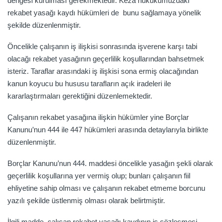
dengesi kurulması gerekmektedir. Keza hukukumuzdaki
rekabet yasağı kaydı hükümleri de bunu sağlamaya yönelik
şekilde düzenlenmiştir.
Öncelikle çalışanın iş ilişkisi sonrasında işverene karşı tabi
olacağı rekabet yasağının geçerlilik koşullarından bahsetmek
isteriz. Taraflar arasındaki iş ilişkisi sona ermiş olacağından
kanun koyucu bu hususu tarafların açık iradeleri ile
kararlaştırmaları gerektiğini düzenlemektedir.
Çalışanın rekabet yasağına ilişkin hükümler yine Borçlar
Kanunu’nun 444 ile 447 hükümleri arasında detaylarıyla birlikte
düzenlenmiştir.
Borçlar Kanunu’nun 444. maddesi öncelikle yasağın şekli olarak
geçerlilik koşullarına yer vermiş olup; bunları çalışanın fiil
ehliyetine sahip olması ve çalışanın rekabet etmeme borcunu
yazılı şekilde üstlenmiş olması olarak belirtmiştir.
İlgili madde, çalışan rekabet yasağı kaydının iş sözleşmesi