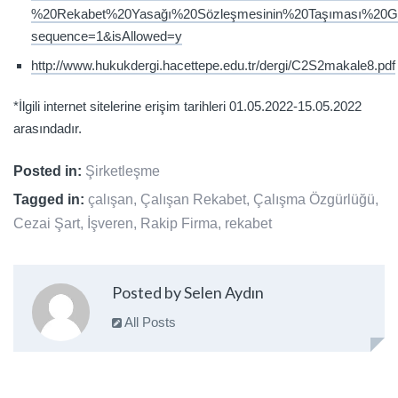
%20Rekabet%20Yasağı%20Sözleşmesinin%20Taşıması%20Ge
sequence=1&isAllowed=y
http://www.hukukdergi.hacettepe.edu.tr/dergi/C2S2makale8.pdf
*İlgili internet sitelerine erişim tarihleri 01.05.2022-15.05.2022
arasındadır.
Posted in:
Şirketleşme
Tagged in:
çalışan
,
Çalışan Rekabet
,
Çalışma Özgürlüğü
,
Cezai Şart
,
İşveren
,
Rakip Firma
,
rekabet
Posted by Selen Aydın
All Posts