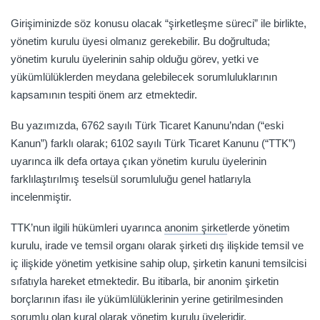
Girişiminizde söz konusu olacak “şirketleşme süreci” ile birlikte,
yönetim kurulu üyesi olmanız gerekebilir. Bu doğrultuda;
yönetim kurulu üyelerinin sahip olduğu görev, yetki ve
yükümlülüklerden meydana gelebilecek sorumluluklarının
kapsamının tespiti önem arz etmektedir.
Bu yazımızda, 6762 sayılı Türk Ticaret Kanunu’ndan (“eski
Kanun”) farklı olarak; 6102 sayılı Türk Ticaret Kanunu (“TTK”)
uyarınca ilk defa ortaya çıkan yönetim kurulu üyelerinin
farklılaştırılmış teselsül sorumluluğu genel hatlarıyla
incelenmiştir.
TTK’nun ilgili hükümleri uyarınca
anonim şirket
lerde yönetim
kurulu, irade ve temsil organı olarak şirketi dış ilişkide temsil ve
iç ilişkide yönetim yetkisine sahip olup, şirketin kanuni temsilcisi
sıfatıyla hareket etmektedir. Bu itibarla, bir anonim şirketin
borçlarının ifası ile yükümlülüklerinin yerine getirilmesinden
sorumlu olan kural olarak yönetim kurulu üyeleridir.