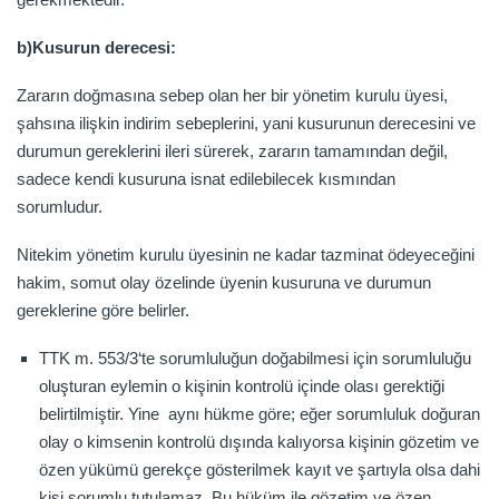
b)Kusurun derecesi:
Zararın doğmasına sebep olan her bir yönetim kurulu üyesi,
şahsına ilişkin indirim sebeplerini, yani kusurunun derecesini ve
durumun gereklerini ileri sürerek, zararın tamamından değil,
sadece kendi kusuruna isnat edilebilecek kısmından
sorumludur.
Nitekim yönetim kurulu üyesinin ne kadar tazminat ödeyeceğini
hakim, somut olay özelinde üyenin kusuruna ve durumun
gereklerine göre belirler.
TTK m. 553/3‘te sorumluluğun doğabilmesi için sorumluluğu
oluşturan eylemin o kişinin kontrolü içinde olası gerektiği
belirtilmiştir. Yine aynı hükme göre; eğer sorumluluk doğuran
olay o kimsenin kontrolü dışında kalıyorsa kişinin gözetim ve
özen yükümü gerekçe gösterilmek kayıt ve şartıyla olsa dahi
kişi sorumlu tutulamaz. Bu hüküm ile gözetim ve özen