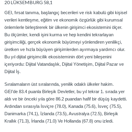
20 LÜKSEMBURG 58,1
GEI, fırsat tanıma, başlangıç becerileri ve risk kabulü gibi kişisel
verileri kentleşme, eğitim ve ekonomik özgürlük gibi kurumsal
önlemlerle birleştirerek bir ülkenin girişimci ekosistemini ölçer.
Bu ölçümler, kendi işini kurma ve hep kendini tekrarlayan
girişimciliği, gerçek ekonomik büyümeyi yönlendiren yenilikçi,
üretken ve hızla büyüyen girişimlerden ayırmaya yardımcı olur.
Bu yıl dijital girişimcilik ekosisteminin dört yeni bileşenini
içeriyordu: Dijital Vatandaşlık, Dijital Yönetişim, Dijital Pazar ve
Dijital İş.
Sıralamaların üst sıralarında, yenilik odaklı ülkeler hakim.
GEI’de 83.4 puanla Birleşik Devletler, bu yıl tekrar 1. sırada yer
aldı ve bir önceki yıla göre 86.2 puandan hafif bir düşüş kaydetti.
Ardından sırasıyla İsviçre (78.0), Kanada (75.6), İsveç (75.5),
Danimarka (74.1), İzlanda (73.5), Avustralya (72.5), Birleşik
Krallık (71.3), İrlanda (71.0) Ve Hollanda (67.8) onu izledi.