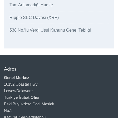
Tam Anlamadığı Hamle
Ripple SEC Davası (XRP)
538 No.’lu Vergi Usul Kanunu Genel Tebliği
Adres
Genel Merkez
16192 Coastal Hwy
Lewes/Delaware
Türkiye İrtibat Ofisi
Eski Büyükdere Cad. Maslak
No:1
Kat:19/6 Sarıyer/İstanbul