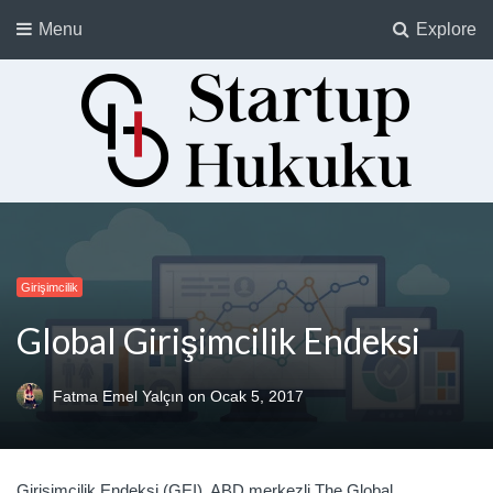
Menu
Explore
Startup Hukuku
Startuplar için Hukuk, Hukukçular için Startuplar
Girişimcilik
Global Girişimcilik Endeksi
Fatma Emel Yalçın
on
Ocak 5, 2017
Girişimcilik Endeksi (GEI), ABD merkezli The Global