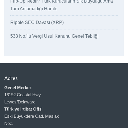
Flip-Up Nedir? Türk Kurucuların Sık Duyduğu Ama
Tam Anlamadığı Hamle
Ripple SEC Davası (XRP)
538 No.’lu Vergi Usul Kanunu Genel Tebliği
Adres
Genel Merkez
16192 Coastal Hwy
Lewes/Delaware
Türkiye İrtibat Ofisi
Eski Büyükdere Cad. Maslak
No:1