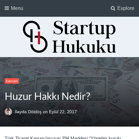
Menu
Explore
Startup Hukuku
Startuplar için Hukuk, Hukukçular için Startuplar
Kavram
Huzur Hakkı Nedir?
İlayda Döldöş
on
Eylül 22, 2017
Türk Ticaret Kanunu’muzun 394.Maddesi “Yönetim kurulu