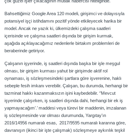
çok güzel işler çıkacağının mutlak habercisi niteliğinde.
Bahsettiğimiz Google Area 120 modeli, girişimci ve dolayısıyla
potansiyel işçi istihdamını pozitif yönde etkileyecek harika bir
model. Ancak ne yazık ki, ülkemizdeki çalışma saatleri
içerisinde ve çalışma saatleri dışında bir girişim kurmak,
aşağıda açıklayacağımız nedenlerle birtakım problemleri de
beraberinde getiriyor.
Çalışanın işyerinde, iş saatleri dışında başka bir işle meşgul
olması, bir girişim kurması yahut bir girişimde aktif rol
oynaması, iş sözleşmesindeki şartlara göre işverenine, haklı
sebeple fesih imkanı verebilir. Çalışan, bu durumda, herhangi bir
tazminat hakkı kazanmaksızın işini kaybedebilir. ‘’Mevcut
işyerinde çalışırken, iş saatleri dışında dahi, herhangi bir ek iş
yapmayacağım’.’ maddesi veya türevi bir maddenin, imzalanan
iş sözleşmesinde var olması durumunda, Yargıtay’ın
2016/14956 numaralı esas, 2017/9595 numaralı kararına göre,
davranışın (ikinci bir işte çalışmak) sözleşmeye aykırılık teşkil