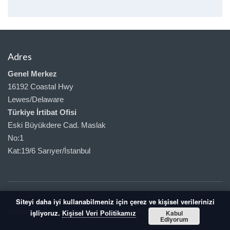
Adres
Genel Merkez
16192 Coastal Hwy
Lewes/Delaware
Türkiye İrtibat Ofisi
Eski Büyükdere Cad. Maslak
No:1
Kat:19/6 Sarıyer/İstanbul
Siteyi daha iyi kullanabilmeniz için çerez ve kişisel verilerinizi
Startup Hukuku 2018 | Her hakkı saklıdır.
işliyoruz.
Kabul
Kişisel Veri Politikamız
Ediyorum