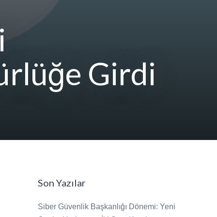
i
rlüğe Girdi
Son Yazılar
Siber Güvenlik Başkanlığı Dönemi: Yeni