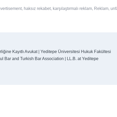
vertisement
,
haksız rekabet
,
karşılaştırmalı reklam
,
Reklam
,
unf
liğine Kayıtlı Avukat | Yeditepe Üniversitesi Hukuk Fakültesi
l Bar and Turkish Bar Association | LL.B. at Yeditepe