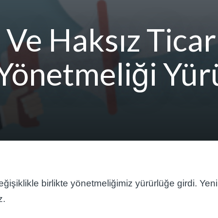
 Ve Haksız Ticar
Yönetmeliği Yürü
işiklikle birlikte yönetmeliğimiz yürürlüğe girdi. Yeni
z.