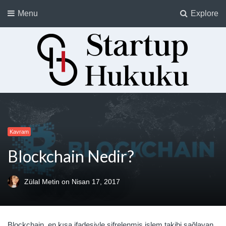
Menu
Explore
Startup Hukuku
Startuplar için Hukuk, Hukukçular için Startuplar
Kavram
Blockchain Nedir?
Zülal Metin
on
Nisan 17, 2017
Blockchain, en kısa ifadesiyle şifrelenmiş işlem takibi sağlayan