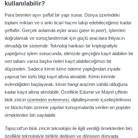
kullanılabilir?
Para birimleri aşırı şeffaf bir yapı sunar. Dünya üzerindeki
toplam miktarı ve o anki ticari hacmi takip edebileceğimiz kadar
şeffaftır. Gerçek anlamda eşler arası (
peer to peer
), işlemleri
doğrulamak ve sonuçlandırmak için güçlü aracılara ihtiyacın
olmadığı bir sistemdir. Teknoloji harikası bir kriptografiyle
yaptığımız işlem sonucunda, elimizde gerçeğini kayıt alabilen bir
veri tabanı varsa başka neleri kayıt alabileceğimizi bir
düşünelim. Sadece kimin kime ödeme yaptığından ziyade
yapısal her türlü bilgi kayıt altına alınabilir. Kimin kiminle
evlendiğiden başlayarak, kimin hangi arazinin sahibi olduğuna
kadar kayıt altına alınılabilir. Özellikle Edurne ve Mayel çiftinin
blok zinciri
üzerinden evlenmesi
, dijitalleşmenin içselleştirilmesi
ve blockchain üzerine yapılan konuşmalarda verilen en popüler
örneklerden biri sayılabilir.
Tapscott
’un blok zinciri teknolojisi ile ilgili verdiği örneklerden biri,
özellikle teknolojiyle birlikte değişen ve dönüşen dünyada