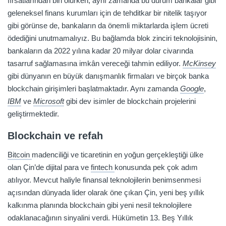
fırsatlarından biri olurken, aynı zamanda bu durum bankalar gibi
geleneksel finans kurumları için de tehditkar bir nitelik taşıyor
gibi görünse de, bankaların da önemli miktarlarda işlem ücreti
ödediğini unutmamalıyız. Bu bağlamda blok zinciri teknolojisinin,
bankaların da 2022 yılına kadar 20 milyar dolar civarında
tasarruf sağlamasına imkân vereceği tahmin ediliyor.
McKinsey
gibi dünyanın en büyük danışmanlık firmaları ve birçok banka
blockchain girişimleri başlatmaktadır. Aynı zamanda
Google
,
IBM
ve
Microsoft
gibi dev isimler de blockchain projelerini
geliştirmektedir.
Blockchain ve refah
Bitcoin
madenciliği ve ticaretinin en yoğun gerçekleştiği ülke
olan Çin’de dijital para ve
fintech
konusunda pek çok adım
atılıyor. Mevcut haliyle finansal teknolojilerin benimsenmesi
açısından dünyada lider olarak öne çıkan Çin, yeni beş yıllık
kalkınma planında blockchain gibi yeni nesil teknolojilere
odaklanacağının sinyalini verdi. Hükümetin 13. Beş Yıllık