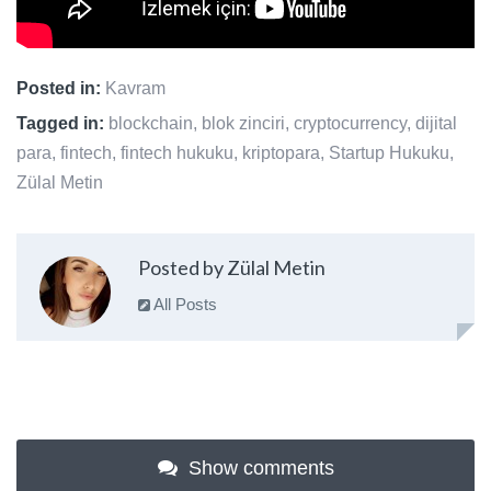
Posted in:
Kavram
Tagged in:
blockchain
,
blok zinciri
,
cryptocurrency
,
dijital
para
,
fintech
,
fintech hukuku
,
kriptopara
,
Startup Hukuku
,
Zülal Metin
Posted by Zülal Metin
All Posts
Show comments