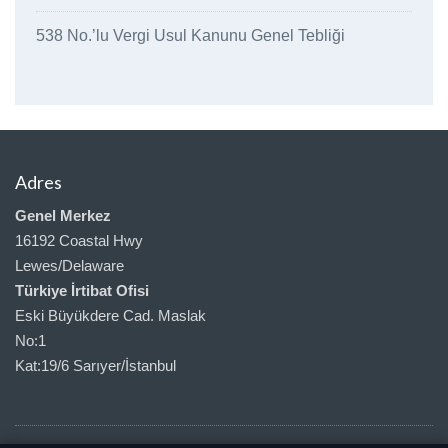
538 No.’lu Vergi Usul Kanunu Genel Tebliği
Adres
Genel Merkez
16192 Coastal Hwy
Lewes/Delaware
Türkiye İrtibat Ofisi
Eski Büyükdere Cad. Maslak
No:1
Kat:19/6 Sarıyer/İstanbul