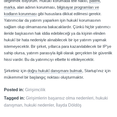
değinmek istiyorum. Hukukî korumada telif hakkı,
patent
,
marka
, alan adının korunması,
bilgisayar programları ve
kodların korunması
gibi hususlara dikkat edilmesi gerekir.
Yatırımcılar da yatırım yaparken işin hukukî korumasının
sağlam olup olmamasına bakacaklardır. Çünkü hiçbir yatırımcı
ileride başkasının hak iddia edebileceği ya da kişinin elinden
hukukî bir hata nedeniyle alınabilecek bir işe yatırım yapmak
istemeyecektir. Bir şirket, yıllarca para kazanılabilecek bir IP’ye
sahip olursa, yatırım parasıyla ilgili olarak gerçekten bir güvenlik
hissi vardır. Bu da yatırımcıyı elbette ki etkileyecektir.
Şirketiniz için
doğru hukukî danışmanı bulmak
, Startup’ınız için
mükemmel bir başlangıç noktası oluşturmaktır.
Posted in:
Girişimcilik
Tagged in:
Girişimlerin başarısız olma nedenleri
,
hukuki
danışman
,
hukuki nedenler
,
İlayda Döldöş